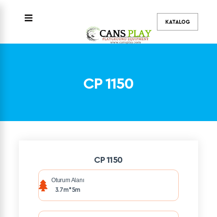
KATALOG
MENU
CP 1150
CP 1150
Oturum Alanı
3.7m*5m