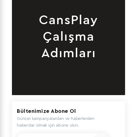
CansPlay
Çalışma
Adımları
Bültenimize Abone Ol
Güncel kampanyalardan ve haberlerden
haberdar olmak için abone olun.