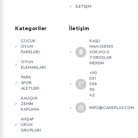
İLETIŞIM
Kategoriler
İletişim
ÇOCUK
KAŞLI
OYUN
MAH.108100
PARKLARI
SOK.NO:2
TOROSLAR
OYUN
MERSİN
ELEMANLARI
+90
PARK
531
SPOR
598
ALETLERİ
90
42
KAUÇUK
ZEMİN
INFO@CANSPLAY.COM
KAPLAMA
AHŞAP
ÜRÜN
GRUPLARI