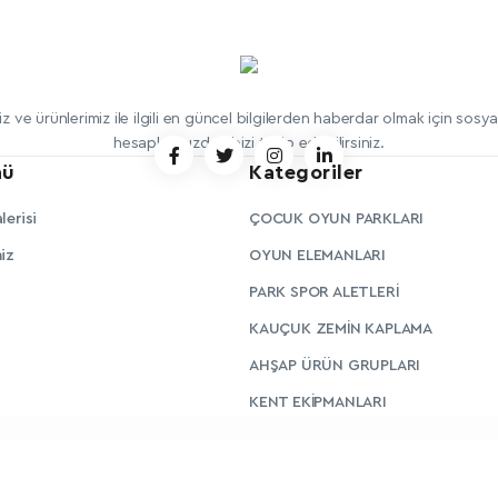
iz ve ürünlerimiz ile ilgili en güncel bilgilerden haberdar olmak için sos
hesaplarımızdan bizi takip edebilirsiniz.
nü
Kategoriler
lerisi
ÇOCUK OYUN PARKLARI
iz
OYUN ELEMANLARI
PARK SPOR ALETLERİ
KAUÇUK ZEMİN KAPLAMA
AHŞAP ÜRÜN GRUPLARI
KENT EKİPMANLARI