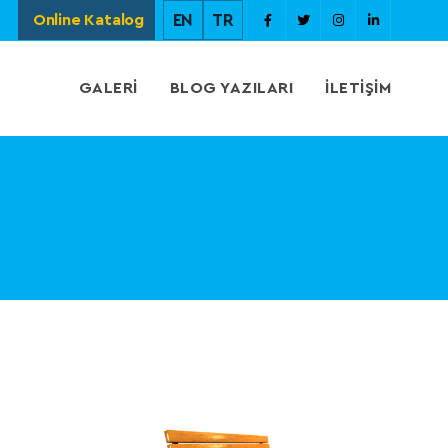
Online Katalog
EN
TR
GALERI
BLOG YAZILARI
İLETIŞIM