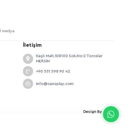
yal medya
İletişim
Kaşlı Mah.108100 Sok.No:2 Toroslar
MERSİN
+90 531 598 90 42
info@cansplay.com
Design By
362