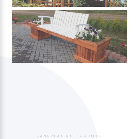
AHŞAP ÜRÜN
GRUPLARI
KENT
EKİPMANLARI
CANSPLAY KATEGORILER