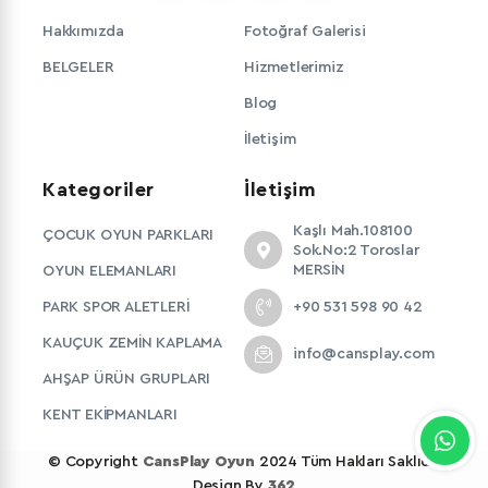
Hakkımızda
Fotoğraf Galerisi
BELGELER
Hizmetlerimiz
Blog
İletişim
Kategoriler
İletişim
Kaşlı Mah.108100
ÇOCUK OYUN PARKLARI
Sok.No:2 Toroslar
MERSİN
OYUN ELEMANLARI
PARK SPOR ALETLERİ
+90 531 598 90 42
KAUÇUK ZEMİN KAPLAMA
info@cansplay.com
AHŞAP ÜRÜN GRUPLARI
KENT EKİPMANLARI
© Copyright
CansPlay Oyun
2024 Tüm Hakları Saklıdır
Design By
362