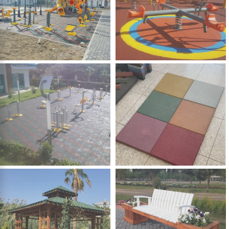
ÇOCUK OYUN
OYUN
PARKLARI
ELEMANLARI
PARK SPOR
KAUÇUK ZEMİN
ALETLERİ
KAPLAMA