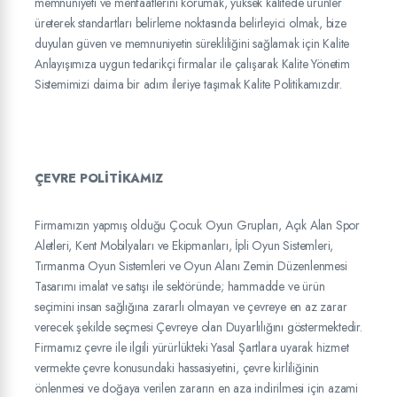
memnuniyeti ve menfaatlerini korumak, yüksek kalitede ürünler
üreterek standartları belirleme noktasında belirleyici olmak, bize
duyulan güven ve memnuniyetin sürekliliğini sağlamak için Kalite
Anlayışımıza uygun tedarikçi firmalar ile çalışarak Kalite Yönetim
Sistemimizi daima bir adım ileriye taşımak Kalite Politikamızdır.
ÇEVRE POLİTİKAMIZ
Firmamızın yapmış olduğu Çocuk Oyun Grupları, Açık Alan Spor
Aletleri, Kent Mobilyaları ve Ekipmanları, İpli Oyun Sistemleri,
Tırmanma Oyun Sistemleri ve Oyun Alanı Zemin Düzenlenmesi
Tasarımı imalat ve satışı ile sektöründe; hammadde ve ürün
seçimini insan sağlığına zararlı olmayan ve çevreye en az zarar
verecek şekilde seçmesi Çevreye olan Duyarlılığını göstermektedir.
Firmamız çevre ile ilgili yürürlükteki Yasal Şartlara uyarak hizmet
vermekte çevre konusundaki hassasiyetini, çevre kirliliğinin
önlenmesi ve doğaya verilen zararın en aza indirilmesi için azami