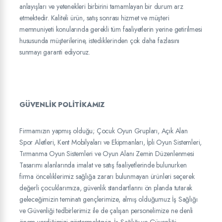
anlayışları ve yetenekleri birbirini tamamlayan bir durum arz
etmektedir. Kaliteli ürün, satış sonrası hizmet ve müşteri
memnuniyeti konularında gerekli tüm faaliyetlerin yerine getirilmesi
hususunda müşterilerine, istediklerinden çok daha fazlasını
sunmayı garanti ediyoruz.
GÜVENLİK POLİTİKAMIZ
Firmamızın yapmış olduğu; Çocuk Oyun Grupları, Açık Alan
Spor Aletleri, Kent Mobilyaları ve Ekipmanları, İpli Oyun Sistemleri,
Tırmanma Oyun Sistemleri ve Oyun Alanı Zemin Düzenlenmesi
Tasarımı alanlarında imalat ve satış faaliyetlerinde bulunurken
firma önceliklerimiz sağlığa zararı bulunmayan ürünleri seçerek
değerli çocuklarımıza, güvenlik standartlarını ön planda tutarak
geleceğimizin teminatı gençlerimize, almış olduğumuz İş Sağlığı
ve Güvenliği tedbirlerimiz ile de çalışan personelimize ne denli
önem verdiğimizi göstermekteyiz. İş Sağlığı ve Güvenliği