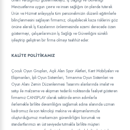
Mevzuatlarına uygun çevre ve insan sağlığını ön planda tutarak
Ürün ve Hizmet anlayışıyla tüm personelimizin düzenli eğitimlerle
bilinçlenmesini sağlayan firmamız; oluşabilecek kaza risklerini göz
önüne alarak İş Kazalarının önlenmesinde azami derecede özen
göstermeyi, çalışanlarımızın İş Sağlığı ve Güvenliğini sürekli
iyileştirip geliştiren bir firma olmayı taahhüt eder.
KALİTE POLİTİKAMIZ
Çocuk Oyun Grupları, Açık Alan Spor Aletleri, Kent Mobilyaları ve
Ekipmanları, İpli Oyun Sistemleri, Tırmanma Oyun Sistemleri ve
Oyun Alanı Zemin Düzenlenmesi Tasarımı alanlarında imalat ve
satışı ile malzeme ve ekipman tedariki noktasında faaliyet gösteren
firmamız CANSPLAY olarak sektörde emin adımlarla
ilerlemekle birlikte devamlılığını sağlamak adına alanında uzman
kadromuz ile son teknoloji makina ve ekipmanlarımızla
oluşturduğumuz markamızın güvenilirliğini korumak ve
standartlarımızı en üst seviyede tutmakla birlikte müşteri